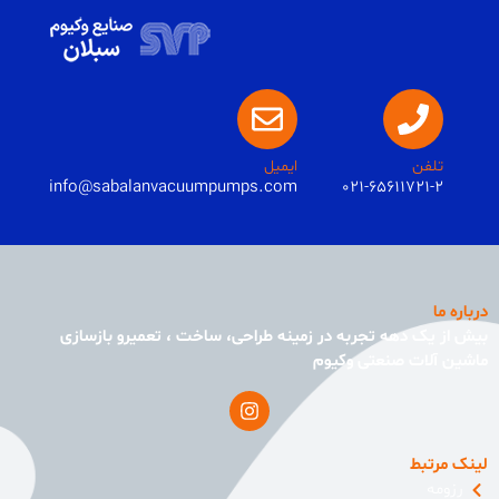
تلفن
ایمیل
info@sabalanvacuumpumps.com
021-65611721-2
درباره ما
بیش از یک دهه تجربه در زمینه طراحی، ساخت ، تعمیرو بازسازی
ماشین آلات صنعتی وکیوم
لینک مرتبط
رزومه